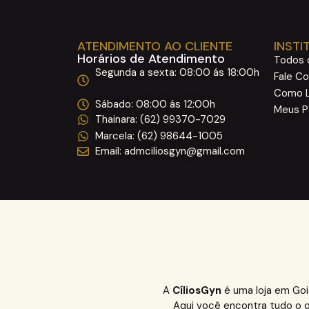
ATENDIMENTO AO CLIENTE
INSTI
Horários de Atendimento
Todos 
Segunda a sexta: 08:00 ás 18:00h
Fale C
Como L
Sábado: 08:00 ás 12:00h ​
Meus P
Thainara: (62) 99370-7029 ​
Marcela: (62) 98644-1005 ​
Email: admciliosgyn@gmail.com
A
CíliosGyn
é uma loja em Goi
Aqui você encontra tudo o q