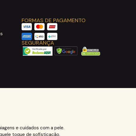
FORMAS DE PAGAMENTO
as
SEGURANÇA
uiagens e cuidados com a pele.
quele toque de sofisticação.