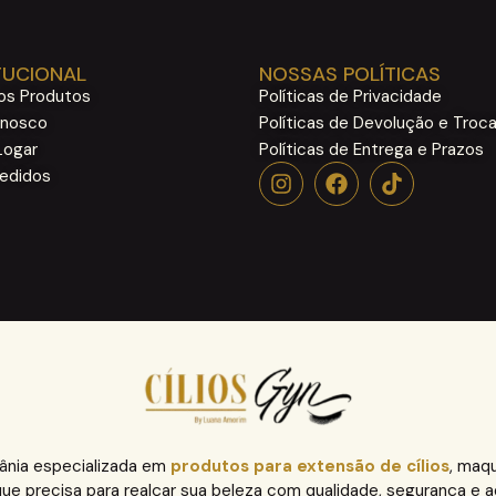
TUCIONAL
NOSSAS POLÍTICAS
os Produtos
Políticas de Privacidade
onosco
Políticas de Devolução e Troc
ogar
Políticas de Entrega e Prazos
edidos
ânia especializada em
produtos para extensão de cílios
, maq
ue precisa para realçar sua beleza com qualidade, segurança e a