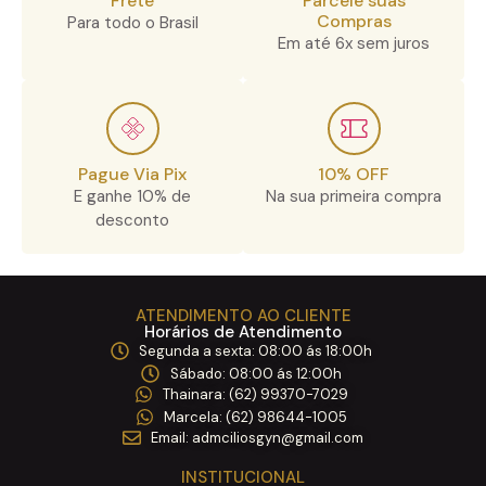
Frete
Parcele suas
Compras
Para todo o Brasil
Em até 6x sem juros
Pague Via Pix
10% OFF
E ganhe 10% de
Na sua primeira compra
desconto
ATENDIMENTO AO CLIENTE
Horários de Atendimento
Segunda a sexta: 08:00 ás 18:00h ​
Sábado: 08:00 ás 12:00h ​
Thainara: (62) 99370-7029 ​
Marcela: (62) 98644-1005 ​
Email: admciliosgyn@gmail.com
INSTITUCIONAL