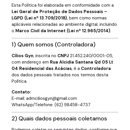
Esta Política foi elaborada em conformidade com a
Lei Geral de Proteção de Dados Pessoais –
LGPD (Lei nº 13.709/2018)
, bem como normas
aplicáveis relacionadas ao ambiente digital, incluindo
o
Marco Civil da Internet (Lei nº 12.965/2014)
.
1) Quem somos (Controladora)
Cílios Gyn
, inscrita no
CNPJ
21.452.240/0001-05,
com endereço em
Rua Alcidia Santana Qd 05 Lt
04 Residencial das Acácias
, é a
Controladora
dos dados pessoais tratados nos termos desta
Política.
Contato:
E-mail: admciliosgyn@gmail.com
WhatsApp/Telefone: (62) 98458-4737
2) Quais dados pessoais coletamos
Podemos coletar os seguintes dados, conforme sua